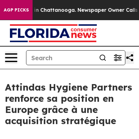
pse
Chaos in Chattanooga. Newspaper Owner Calls the 
AGP PICKS
Attindas Hygiene Partners
renforce sa position en
Europe grâce à une
acquisition stratégique