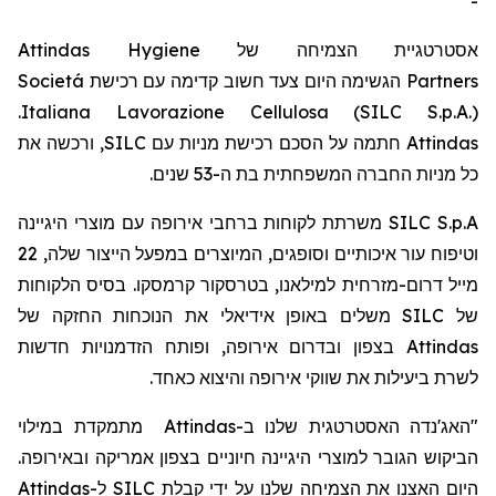
-
Attindas Hygiene
אסטרטגיית הצמיחה של
Societá
הגשימה היום צעד חשוב קדימה עם רכישת
Partners
.
Italiana Lavorazione Cellulosa (SILC S.p.A.)
, ורכשה את
SILC
חתמה על הסכם רכישת מניות עם
Attindas
כל מניות החברה המשפחתית בת ה-53
שנים.
משרתת לקוחות ברחבי אירופה עם מוצרי היגיינה
SILC S.p.A
22
וטיפוח עור איכותיים וסופגים, המיוצרים במפעל הייצור שלה,
מייל
דרום-מזרחית למילאנו,
בטרסקור
קרמסקו
. בסיס הלקוחות
משלים באופן אידיאלי את הנוכחות החזקה של
SILC
של
בצפון ובדרום אירופה, ופותח הזדמנויות חדשות
Attindas
לשרת ביעילות את שווקי אירופה והיצוא כאחד.
מתמקדת במילוי
Attindas
ב-
"האג'נדה האסטרטגית שלנו
הביקוש הגובר למוצרי היגיינה חיוניים בצפון אמריקה ובאירופה.
Attindas
ל-
SILC
היום האצנו את הצמיחה שלנו על ידי קבלת