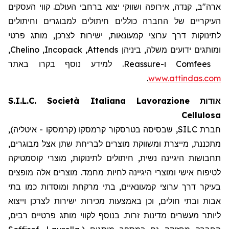
ארה"ב, קנדה, אירופה ושווקי יצוא ברחבי העולם. קווי העסקים
העיקריים של החברה כוללים חיתולים למבוגרים וחיתולים
לתינוקות דרך ערוצי קמעונאות, ישירות לצרכן, מותג פרטי
,
Chelino
,
Incopack
,
Attends
ומותגים ידועים משלה, ביניהן
. למידע נוסף בקרו באתר
Reassure
ו-
Comfees
.
www.attindas.com
S.I.L.C. Società Italiana Lavorazione
אודות
Cellulosa
חברת SILC, שבסיסה בטרסקור קרמסקו (קרמסקו - איטליה),
מתכננת, מייצרת ומשווקת מוצרים לבריחת שתן אצל מבוגרים,
תחבושות היגיינה נשית, חיתולים לתינוקות, מוצרי קוסמטיקה
לטיפוח אישי ומוצרי היגיינה לחיות מחמד. מוצרים אלה מופצים
בעיקר דרך ערוצי קמעונאיים, בתי מרקחת ומוסדות כמו בתי
אבות ובתי חולים, וכן באמצעות מכירות ישירות לצרכן וייצוא
ליותר מעשרים מדינות זרות. בנוסף לקווי מותג פרטיים רבים,