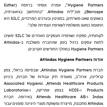
Esther
(
ברוזפה
", אמרה אסתר
Hygiene Partners
. "בהתחשב בגיאוגרפיה,
Attindas
, מנכ"לית
)
Berrozpe
היא
SILC
בשווקים שאנו משרתים, במוניטין ובערכים המרכזיים,
".
התאמה כמעט מושלמת לשאיפת הצמיחה שלנו
ימשיכו
SILC
לקוחותיה, ספקיה ושותפיה העסקיים האחרים של
Attindas
לחוות עסקים כרגיל בזמן שהחברה משולבת ב-
במהלך החודשים הקרובים.
Hygiene Partners
Attindas
Hygiene Partners
אודות
, שבסיסה בראלי, צפון
Attindas Hygiene Partners
חברת
קרוליינה, ארה"ב, מאגדת תיק עבודות של חברות, ביניהן
Associated Hygienic
,
Attends Healthcare Products
Laboratorios
בצפון אמריקה, ו-
HDIS
ו-
Products
באירופה. חברת
Attends Healthcare AB
ו-
Indas
מתכננת, מייצרת ומשווקת מוצרי היגיינה סופגים עבור
Attindas